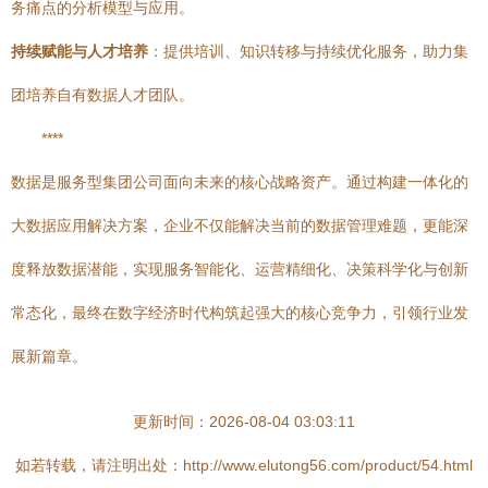
务痛点的分析模型与应用。
持续赋能与人才培养
：提供培训、知识转移与持续优化服务，助力集
团培养自有数据人才团队。
****
数据是服务型集团公司面向未来的核心战略资产。通过构建一体化的
大数据应用解决方案，企业不仅能解决当前的数据管理难题，更能深
度释放数据潜能，实现服务智能化、运营精细化、决策科学化与创新
常态化，最终在数字经济时代构筑起强大的核心竞争力，引领行业发
展新篇章。
更新时间：2026-08-04 03:03:11
如若转载，请注明出处：http://www.elutong56.com/product/54.html