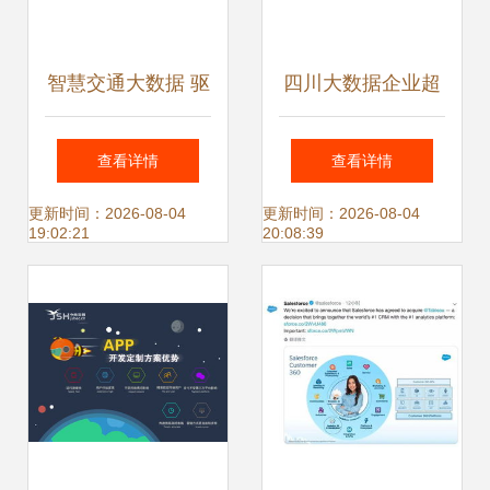
智慧交通大数据 驱
四川大数据企业超
动未来城市动脉的
400家，行业蓬勃
查看详情
查看详情
变革性服务
发展亟待统一标准
更新时间：2026-08-04
更新时间：2026-08-04
19:02:21
20:08:39