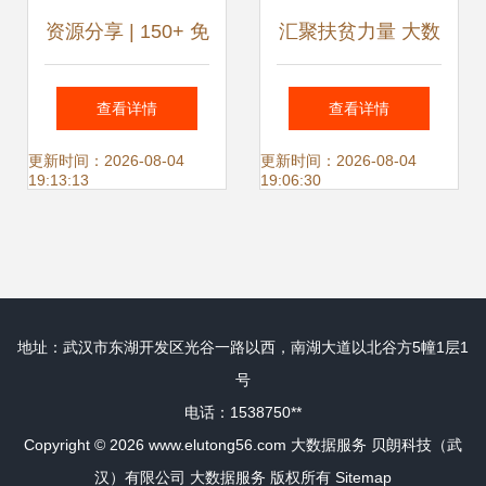
资源分享 | 150+ 免
汇聚扶贫力量 大数
费大数据与人工智
据服务在网络扶贫
查看详情
查看详情
能资源，助力您的
中的关键作用与亟
更新时间：2026-08-04
更新时间：2026-08-04
19:13:13
19:06:30
数据智能之旅
待补齐的短板
地址：武汉市东湖开发区光谷一路以西，南湖大道以北谷方5幢1层1
号
电话：1538750**
Copyright © 2026
www.elutong56.com
大数据服务
贝朗科技（武
汉）有限公司
大数据服务
版权所有
Sitemap